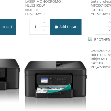
LASER MONOCROMO
tinta profes
HLL5210DW
MFCJ5740D
BROTHER
BROTHER
HLL5210DWRE1
MFCJ5740DWRE
 to cart
Add to cart
CASHBACK Y O
BROTHER Mu
Inkjet MFC
BROTHER
MFCJ4350DWRE