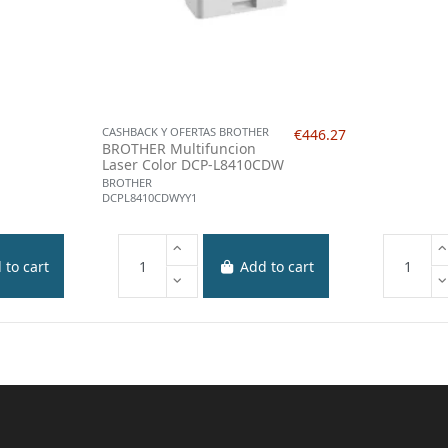
CASHBACK Y OFERTAS BROTHER
€446.27
BROTHER Multifuncion
Laser Color DCP-L8410CDW
BROTHER
DCPL8410CDWYY1
 to cart
Add to cart