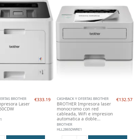
FERTAS BROTHER
CASHBACK Y OFERTAS BROTHER
€333.19
€132.57
presora Laser
BROTHER Impresora laser
360CDW
monocromo con red
cableada, WiFi e impresion
automatica a doble...
1
BROTHER
HLL2865DWRE1