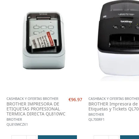
CASHBACK Y OFERTAS BROTHER
CASHBACK Y OFERTAS BROTHE
€96.97
BROTHER IMPRESORA DE
BROTHER Impresora de
ETIQUETAS PROFESIONAL
Etiquetas y Tickets QL7
TERMICA DIRECTA QL810WC
BROTHER
QL700RF1
BROTHER
QL810WCZX1