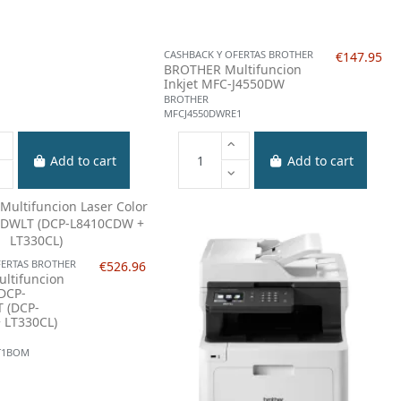
CASHBACK Y OFERTAS BROTHER
€147.95
BROTHER Multifuncion
Inkjet MFC-J4550DW
BROTHER
MFCJ4550DWRE1
Add to cart
Add to cart
FERTAS BROTHER
€526.96
ltifuncion
 DCP-
 (DCP-
 LT330CL)
T1BOM