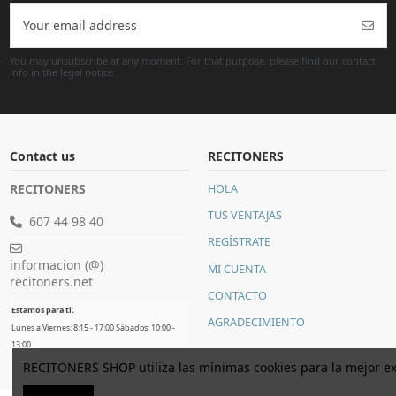
You may unsubscribe at any moment. For that purpose, please find our contact
info in the legal notice.
Contact us
RECITONERS
RECITONERS
HOLA
TUS VENTAJAS
607 44 98 40
REGÍSTRATE
informacion (@)
MI CUENTA
recitoners.net
CONTACTO
:
Estamos para ti
AGRADECIMIENTO
Lunes a Viernes: 8:15 - 17:00 Sábados: 10:00 -
13:00
RECITONERS SHOP utiliza las mínimas cookies para la mejor ex