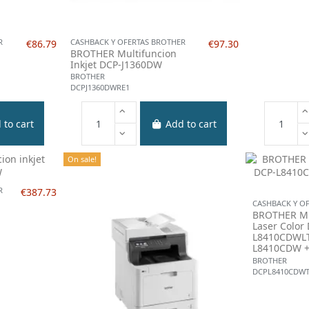
R
CASHBACK Y OFERTAS BROTHER
€86.79
€97.30
BROTHER Multifuncion
Inkjet DCP-J1360DW
BROTHER
DCPJ1360DWRE1
 to cart
Add to cart
On sale!
R
€387.73
CASHBACK Y O
BROTHER Mu
Laser Color
L8410CDWLT
L8410CDW +
BROTHER
DCPL8410CDW