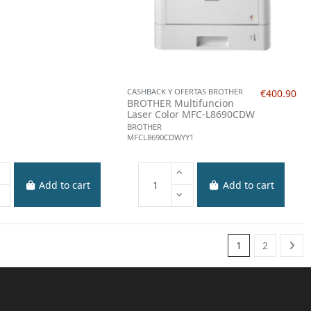
CASHBACK Y OFERTAS BROTHER
€400.90
BROTHER Multifuncion
Laser Color MFC-L8690CDW
BROTHER
MFCL8690CDWYY1
Add to cart
Add to cart
1
2