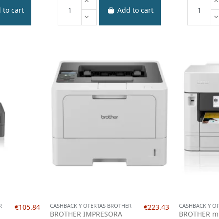
 to cart
Add to cart
R
CASHBACK Y OFERTAS BROTHER
CASHBACK Y O
€105.84
€223.43
BROTHER IMPRESORA
BROTHER mu