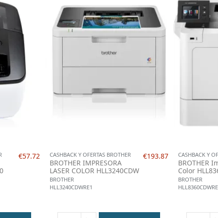
R
CASHBACK Y OFERTAS BROTHER
CASHBACK Y O
€57.72
€193.87
BROTHER IMPRESORA
BROTHER Im
00
LASER COLOR HLL3240CDW
Color HLL8
BROTHER
BROTHER
HLL3240CDWRE1
HLL8360CDWRE