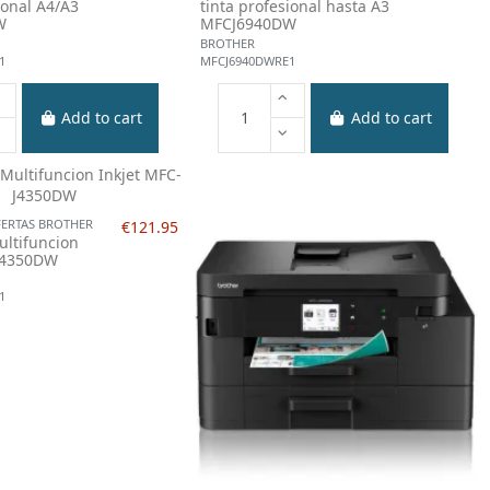
ional A4/A3
tinta profesional hasta A3
W
MFCJ6940DW
BROTHER
1
MFCJ6940DWRE1
Add to cart
Add to cart
FERTAS BROTHER
€121.95
ltifuncion
-J4350DW
1