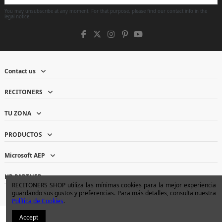
You may unsubscribe at any moment. For that purpose, please find our contact info in the
legal notice.
Contact us
RECITONERS
TU ZONA
PRODUCTOS
Microsoft AEP
HP PARTNER
RECITONERS SHOP utiliza las mínimas cookies para la mejor experiencia
guardando sus gustos y preferencias. Para más detalles, consulta nuestra
Política de Cookies
.
Accept