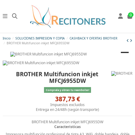
0
Inicio
SOLUCIONES IMPRESION Y COPIA
CASHBACK Y OFERTAS BROTHER
BROTHER Multifuncion inkjet MFCJ6955DW
BROTHER Multifuncion inkjet
MFCJ6955DW
Comprala y obten tu reembolso!
387,73 €
Impuestos excluidos
Entrega en 24/48h (según transporte)
BROTHER Multifuncion inkjet MFCJ6955DW
Caracteristicas
Impresora multifunción profesional de tinta A3, WiFi, doble bandeja, doble