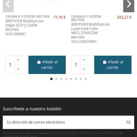
CASHBACK Y OFERTAS BROTHER
77,75 €
CASHBACK Y OFERTAS
293,27 €
BROTHER
BROTHER Multifuncion
BROTHER Multifuncion
Inkjet DCP-J1260W
Laser/Led Color
BROTHER
MFCL3760CDW
DCPJ1260WRE1
BROTHER
MFCL3760CDWRE1
Añadir al
Añadir al
carrito
carrito
Puede darse de baja en cualquier momento. Para ello, consulte nuestra información de
contacto en el aviso legal.