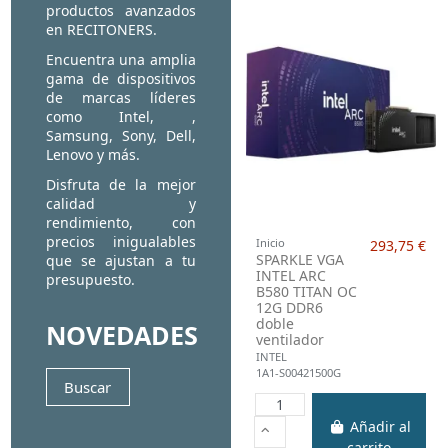
productos avanzados
en RECITONERS.
Encuentra una amplia
gama de dispositivos
de marcas líderes
como Intel, ,
Samsung, Sony, Dell,
Lenovo y más.
Disfruta de la mejor
calidad y
rendimiento, con
precios inigualables
Inicio
293,75 €
SPARKLE VGA
que se ajustan a tu
INTEL ARC
presupuesto.
B580 TITAN OC
12G DDR6
doble
NOVEDADES
ventilador
INTEL
1A1-S00421500G
Buscar
Añadir al
carrito