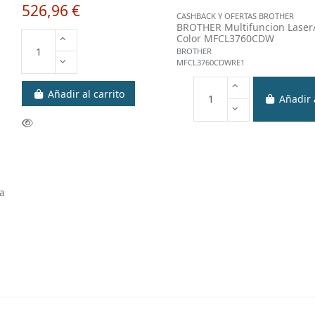
526,96 €
CASHBACK Y OFERTAS BROTHER
BROTHER Multifuncion Laser
Color MFCL3760CDW
BROTHER
MFCL3760CDWRE1
Añadir al carrito
Añadir a
a