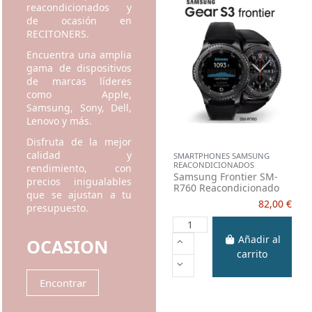
reacondicionados y
de ocasión en
RECITONERS.
Encuentra una amplia
gama de dispositivos
de marcas líderes
como Apple,
Samsung, Sony, Dell,
Lenovo y más.
Disfruta de la mejor
calidad y
SMARTPHONES SAMSUNG
REACONDICIONADOS
rendimiento, con
Samsung Frontier SM-
precios inigualables
R760 Reacondicionado
que se ajustan a tu
82,00 €
presupuesto.
Añadir al
OCASION
carrito
Encontrar