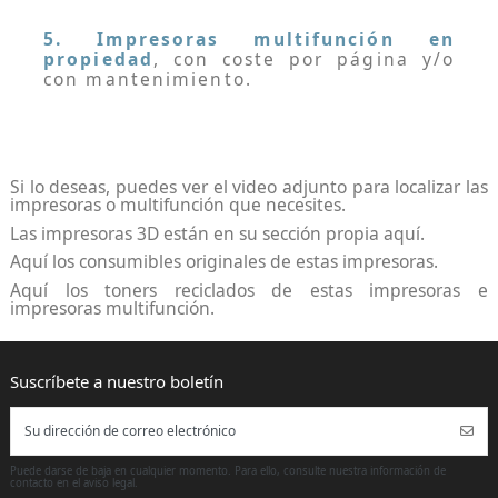
5
. Impresoras multifunción en
propiedad
, con coste por página y/o
con mantenimiento.
Si lo deseas, puedes ver el video adjunto para localizar las
impresoras o multifunción que necesites.
Las
impresoras 3D
están en su sección propia
aquí
.
Aquí los consumibles originales
de estas impresoras.
Aquí los toners reciclados
de estas impresoras e
impresoras multifunción.
Puede darse de baja en cualquier momento. Para ello, consulte nuestra información de
contacto en el aviso legal.