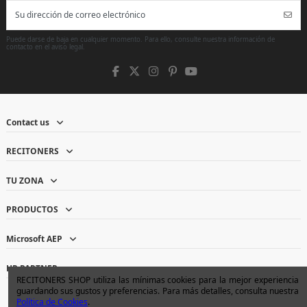
Puede darse de baja en cualquier momento. Para ello, consulte nuestra información de
contacto en el aviso legal.
Contact us
RECITONERS
TU ZONA
PRODUCTOS
Microsoft AEP
HP PARTNER
RECITONERS SHOP utiliza las mínimas cookies para la mejor experiencia
guardando sus gustos y preferencias. Para más detalles, consulta nuestra
Política de Cookies
.