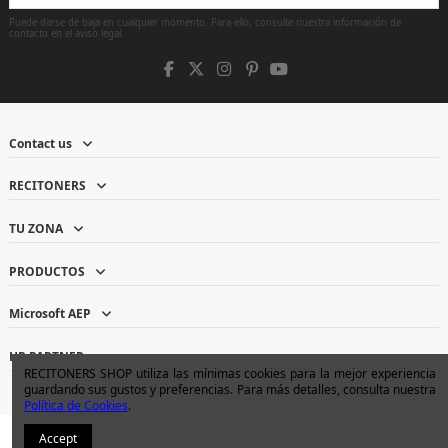
Puede darse de baja en cualquier momento. Para ello, consulte nuestra información de
contacto en el aviso legal.
Contact us
RECITONERS
TU ZONA
PRODUCTOS
Microsoft AEP
HP PARTNER
RECITONERS SHOP utiliza las mínimas cookies para la mejor experiencia
guardando sus gustos y preferencias. Para más detalles, consulta nuestra
Política de Cookies
.
Accept