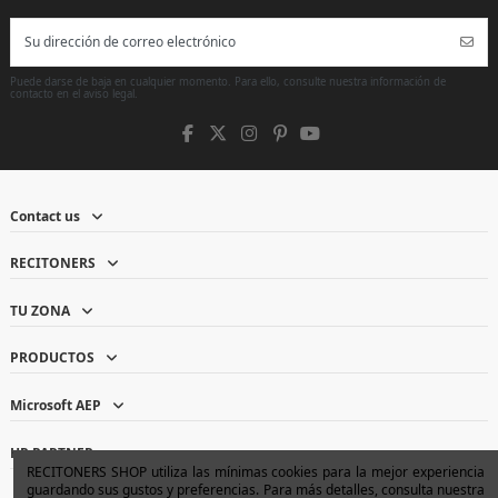
Puede darse de baja en cualquier momento. Para ello, consulte nuestra información de
contacto en el aviso legal.
Contact us
RECITONERS
TU ZONA
PRODUCTOS
Microsoft AEP
HP PARTNER
RECITONERS SHOP utiliza las mínimas cookies para la mejor experiencia
guardando sus gustos y preferencias. Para más detalles, consulta nuestra