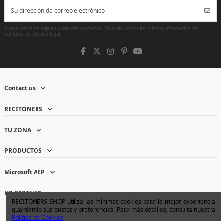
Puede darse de baja en cualquier momento. Para ello, consulte nuestra información de
contacto en el aviso legal.
Contact us
RECITONERS
TU ZONA
PRODUCTOS
Microsoft AEP
HP PARTNER
RECITONERS SHOP utiliza las mínimas cookies para la mejor experiencia
guardando sus gustos y preferencias. Para más detalles, consulta nuestra
Política de Cookies
.