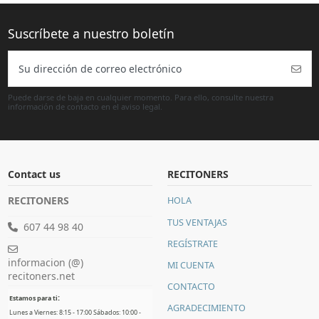
Puede darse de baja en cualquier momento. Para ello, consulte nuestra
información de contacto en el aviso legal.
Contact us
RECITONERS
RECITONERS
HOLA
TUS VENTAJAS
607 44 98 40
REGÍSTRATE
informacion (@)
MI CUENTA
recitoners.net
CONTACTO
:
Estamos para ti
AGRADECIMIENTO
Lunes a Viernes: 8:15 - 17:00 Sábados: 10:00 -