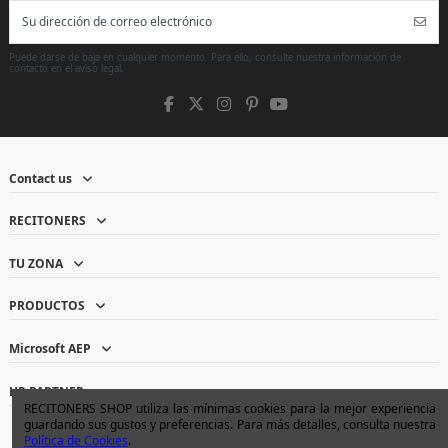
Puede darse de baja en cualquier momento. Para ello, consulte nuestra información de
contacto en el aviso legal.
Contact us
RECITONERS
TU ZONA
PRODUCTOS
Microsoft AEP
HP PARTNER
RECITONERS SHOP utiliza las mínimas cookies para la mejor experiencia
guardando sus gustos y preferencias. Para más detalles, consulta nuestra
Política de Cookies
.