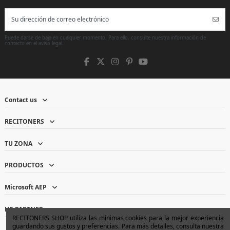
Puede darse de baja en cualquier momento. Para ello, consulte nuestra información de
contacto en el aviso legal.
Contact us
RECITONERS
TU ZONA
PRODUCTOS
Microsoft AEP
HP PARTNER
RECITONERS SHOP utiliza las mínimas cookies para la mejor experiencia
guardando sus gustos y preferencias. Para más detalles, consulta nuestra