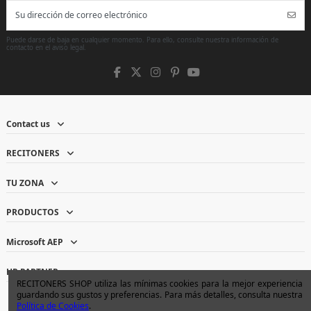
Puede darse de baja en cualquier momento. Para ello, consulte nuestra información de
contacto en el aviso legal.
Contact us
RECITONERS
TU ZONA
PRODUCTOS
Microsoft AEP
HP PARTNER
RECITONERS SHOP utiliza las mínimas cookies para la mejor experiencia
guardando sus gustos y preferencias. Para más detalles, consulta nuestra
Política de Cookies
.