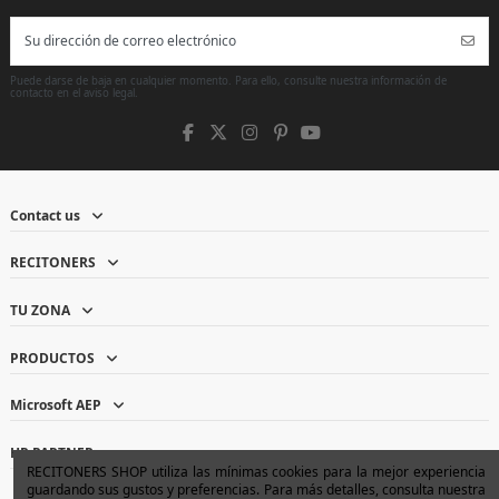
Puede darse de baja en cualquier momento. Para ello, consulte nuestra información de
contacto en el aviso legal.
Contact us
RECITONERS
TU ZONA
PRODUCTOS
Microsoft AEP
HP PARTNER
RECITONERS SHOP utiliza las mínimas cookies para la mejor experiencia
guardando sus gustos y preferencias. Para más detalles, consulta nuestra