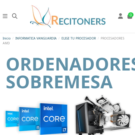
0
Inicio
INFORMATICA VANGUARDIA
ELIGE TU PROCESADOR
PROCESADORES
AMD
ORDENADORE
SOBREMESA