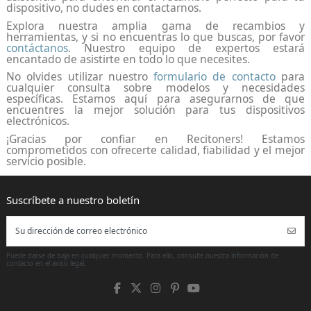
dispositivo, no dudes en contactarnos.
Explora nuestra amplia gama de recambios y
herramientas, y si no encuentras lo que buscas, por favor
contáctanos
. Nuestro equipo de expertos estará
encantado de asistirte en todo lo que necesites.
No olvides utilizar nuestro
formulario de contacto
para
cualquier consulta sobre modelos y necesidades
específicas. Estamos aquí para asegurarnos de que
encuentres la mejor solución para tus dispositivos
electrónicos.
¡Gracias por confiar en Recitoners! Estamos
comprometidos con ofrecerte calidad, fiabilidad y el mejor
servicio posible.
Puede darse de baja en cualquier momento. Para ello, consulte nuestra información de
contacto en el aviso legal.