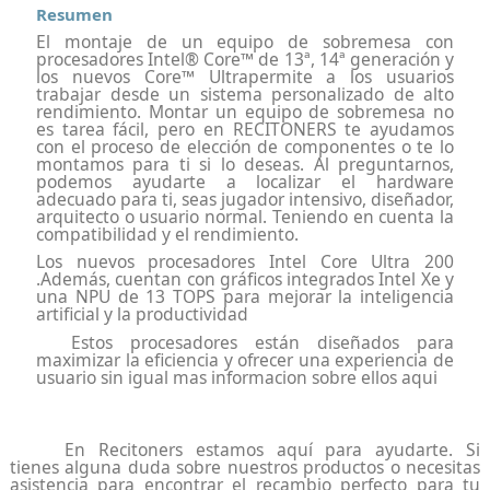
Resumen
El montaje de un equipo de sobremesa con
procesadores Intel® Core™ de 13ª, 14ª generación y
los nuevos
Core™ Ultra
permite a los usuarios
trabajar desde un sistema personalizado de alto
rendimiento. Montar un equipo de sobremesa no
es tarea fácil, pero en
RECITONERS
te ayudamos
con el proceso de elección de componentes o te lo
montamos para ti si lo deseas. Al preguntarnos,
podemos ayudarte a localizar el hardware
adecuado para ti, seas jugador intensivo, diseñador,
arquitecto o usuario normal. Teniendo en cuenta la
compatibilidad y el rendimiento.
Los nuevos procesadores
Intel Core Ultra 200
.
Además, cuentan con gráficos integrados Intel Xe y
una NPU de 13 TOPS para mejorar la inteligencia
artificial y la productividad
Estos procesadores están diseñados para
maximizar la eficiencia y ofrecer una experiencia de
usuario sin igual mas informacion sobre ellos aqui
En Recitoners estamos aquí para ayudarte. Si
tienes alguna duda sobre nuestros productos o necesitas
asistencia para encontrar el recambio perfecto para tu