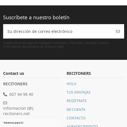
Puede darse de baja en cualquier momento. Para ello, consulte nuestra
información de contacto en el aviso legal.
Contact us
RECITONERS
RECITONERS
HOLA
TUS VENTAJAS
607 44 98 40
REGÍSTRATE
informacion (@)
MI CUENTA
recitoners.net
CONTACTO
:
Estamos para ti
AGRADECIMIENTO